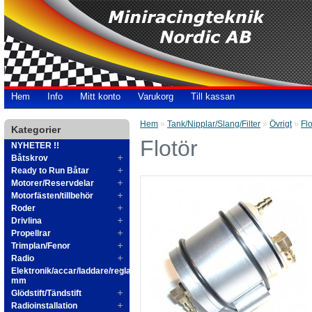
Hem
Info
Mitt konto
Varukorg
Till kassan
Hem
»
Tank/Nipplar/Slang/Filter
»
Övrigt
»
Flo
Kategorier
Flotör
NYHETER !!
Båtskrov
Ready to Run Båtar
Motorer/Reservdelar
Motorfästen/tillbehör
Roder
Drivlina
Propellrar
Trimplan/Fenor
Radio
Elektronik/accar/laddare/reglage
mm
Glödstift/Tändstift
Radioinstallation