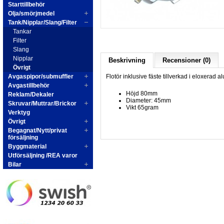
Starttillbehör
Olja/smörjmedel
Tank/Nipplar/Slang/Filter
Tankar
Filter
Slang
Nipplar
Beskrivning
Recensioner (0)
Övrigt
Avgaspipor/submuffler
Flotör inklusive fäste tillverkad i eloxerad 
Avgastillbehör
Höjd 80mm
Reklam/Dekaler
Diameter: 45mm
Skruvar/Muttrar/Brickor
Vikt 65gram
Verktyg
Övrigt
Begagnat/Nytt/privat
försäljning
Byggmaterial
Utförsäljning /REA varor
Bilar