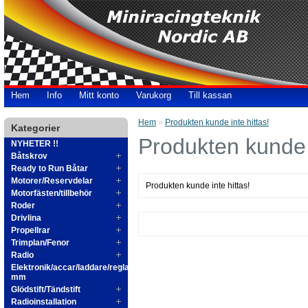
Hem
Info
Mitt konto
Varukorg
Till kassan
Hem
»
Produkten kunde inte hittas!
Kategorier
Produkten kunde i
NYHETER !!
Båtskrov
Ready to Run Båtar
Motorer/Reservdelar
Produkten kunde inte hittas!
Motorfästen/tillbehör
Roder
Drivlina
Propellrar
Trimplan/Fenor
Radio
Elektronik/accar/laddare/reglage
mm
Glödstift/Tändstift
Radioinstallation