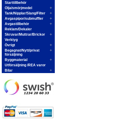
Starttillbehör
Olja/smörjmedel
Tank/Nipplar/Slang/Filter
Avgaspipor/submuffler
Avgastillbehör
Reklam/Dekaler
Skruvar/Muttrar/Brickor
Verktyg
Övrigt
Begagnat/Nytt/privat
försäljning
Byggmaterial
Utförsäljning /REA varor
Bilar