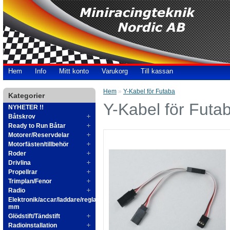
Hem
Info
Mitt konto
Varukorg
Till kassan
Hem
»
Y-Kabel för Futaba
Kategorier
Y-Kabel för Futa
NYHETER !!
Båtskrov
Ready to Run Båtar
Motorer/Reservdelar
Motorfästen/tillbehör
Roder
Drivlina
Propellrar
Trimplan/Fenor
Radio
Elektronik/accar/laddare/reglage
mm
Glödstift/Tändstift
Radioinstallation