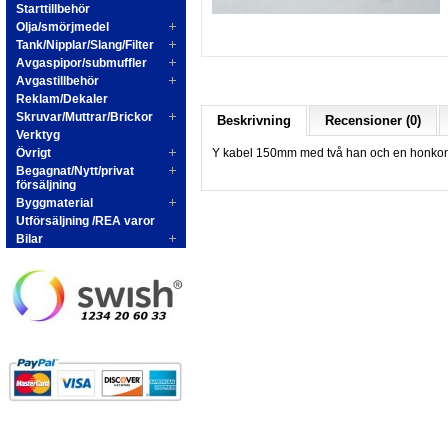
Starttillbehör
Olja/smörjmedel
Tank/Nipplar/Slang/Filter
Avgaspipor/submuffler
Avgastillbehör
Reklam/Dekaler
Skruvar/Muttrar/Brickor
Beskrivning
Recensioner (0)
Verktyg
Övrigt
Y kabel 150mm med två han och en honkon
Begagnat/Nytt/privat
försäljning
Byggmaterial
Utförsäljning /REA varor
Bilar