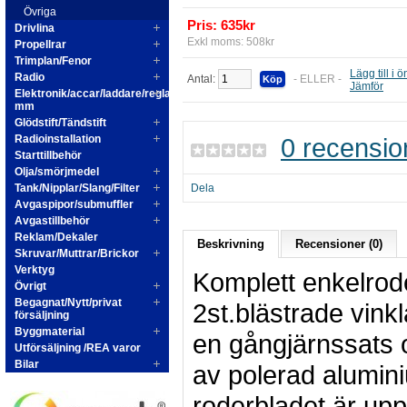
Övriga
Pris: 635kr
Drivlina
Exkl moms: 508kr
Propellrar
Trimplan/Fenor
Lägg till i 
Radio
Antal:
- ELLER -
Jämför
Elektronik/accar/laddare/reglage
mm
Glödstift/Tändstift
Radioinstallation
0 recensio
Starttillbehör
Olja/smörjmedel
Tank/Nipplar/Slang/Filter
Dela
Avgaspipor/submuffler
Avgastillbehör
Reklam/Dekaler
Beskrivning
Recensioner (0)
Skruvar/Muttrar/Brickor
Verktyg
Komplett enkelrod
Övrigt
Begagnat/Nytt/privat
2st.blästrade vink
försäljning
Byggmaterial
en gångjärnssats 
Utförsäljning /REA varor
Bilar
av polerad alumin
roderbladet är uppf