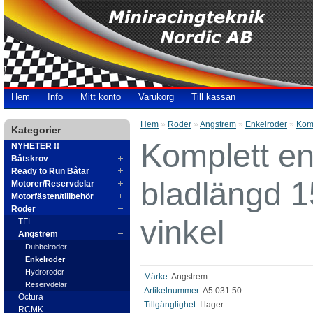
Hem
Info
Mitt konto
Varukorg
Till kassan
Hem
»
Roder
»
Angstrem
»
Enkelroder
»
Komp
Kategorier
Komplett e
NYHETER !!
Båtskrov
Ready to Run Båtar
bladlängd 
Motorer/Reservdelar
Motorfästen/tillbehör
Roder
vinkel
TFL
Angstrem
Dubbelroder
Enkelroder
Hydroroder
Märke:
Angstrem
Reservdelar
Artikelnummer:
A5.031.50
Octura
Tillgänglighet:
I lager
RCMK