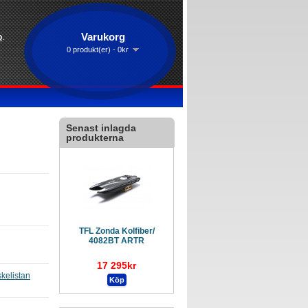
Varukorg
o
.
0 produkt(er) - 0kr
Senast inlagda
produkterna
TFL Zonda Kolfiber/
4082BT ARTR
17 295kr
skelistan