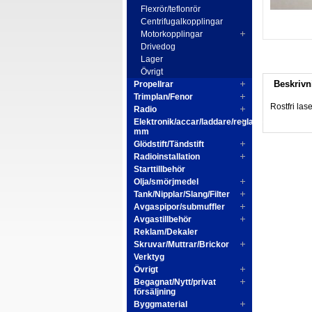
Flexrör/teflonrör
Centrifugalkopplingar
Motorkopplingar
Drivedog
Lager
Övrigt
Beskrivn
Propellrar
Trimplan/Fenor
Rostfri la
Radio
Elektronik/accar/laddare/reglage
mm
Glödstift/Tändstift
Radioinstallation
Starttillbehör
Olja/smörjmedel
Tank/Nipplar/Slang/Filter
Avgaspipor/submuffler
Avgastillbehör
Reklam/Dekaler
Skruvar/Muttrar/Brickor
Verktyg
Övrigt
Begagnat/Nytt/privat
försäljning
Byggmaterial