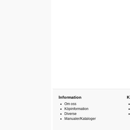
Information
K
Om oss
Köpinformation
Diverse
Manualer/Kataloger