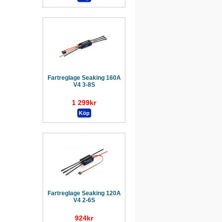
Fartreglage Seaking 160A
V4 3-8S
1 299kr
Fartreglage Seaking 120A
V4 2-6S
924kr