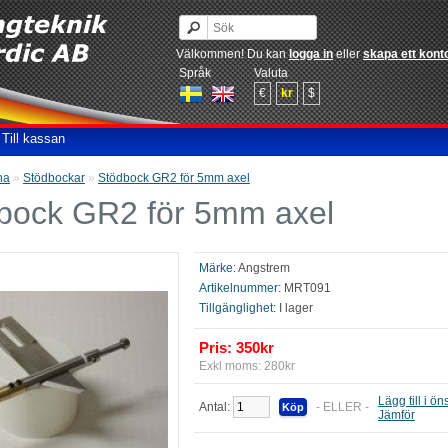
Välkommen! Du kan
logga in
eller
skapa ett kont
Språk
Valuta
€
kr
$
Till kassan
na
»
Stödbockar
»
Stödbock GR2 för 5mm axel
bock GR2 för 5mm axel
Märke:
Angstrem
Artikelnummer:
MRT091
Tillgänglighet:
I lager
Pris: 350kr
Exkl moms: 280kr
Lägg till i ön
Antal:
- ELLER -
Jämför