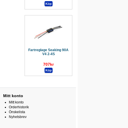
Fartreglage Seaking 90A
V4 2-4S
707kr
Mitt konto
Mitt konto
Orderhistorik
Önskelista
Nyhetsbrev