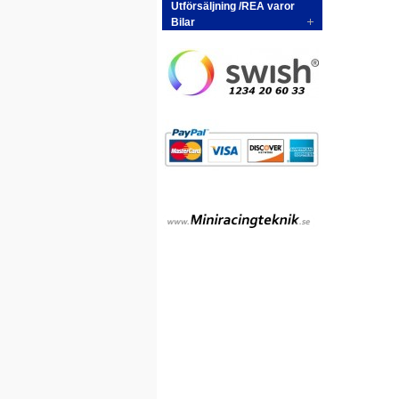
Utförsäljning /REA varor
Bilar