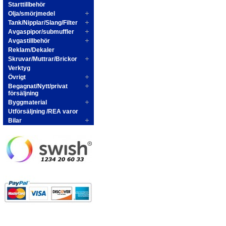
Starttillbehör
Olja/smörjmedel
Tank/Nipplar/Slang/Filter
Avgaspipor/submuffler
Avgastillbehör
Reklam/Dekaler
Skruvar/Muttrar/Brickor
Verktyg
Övrigt
Begagnat/Nytt/privat
försäljning
Byggmaterial
Utförsäljning /REA varor
Bilar