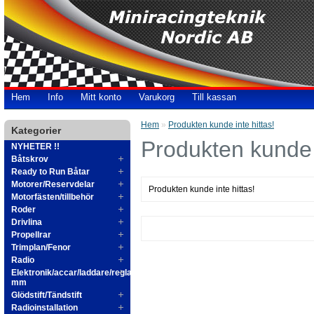
Hem
Info
Mitt konto
Varukorg
Till kassan
Hem
»
Produkten kunde inte hittas!
Kategorier
Produkten kunde i
NYHETER !!
Båtskrov
Ready to Run Båtar
Motorer/Reservdelar
Produkten kunde inte hittas!
Motorfästen/tillbehör
Roder
Drivlina
Propellrar
Trimplan/Fenor
Radio
Elektronik/accar/laddare/reglage
mm
Glödstift/Tändstift
Radioinstallation