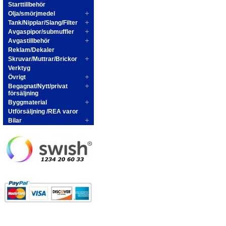
Starttillbehör
Olja/smörjmedel
Tank/Nipplar/Slang/Filter
Avgaspipor/submuffler
Avgastillbehör
Reklam/Dekaler
Skruvar/Muttrar/Brickor
Verktyg
Övrigt
Begagnat/Nytt/privat
försäljning
Byggmaterial
Utförsäljning /REA varor
Bilar