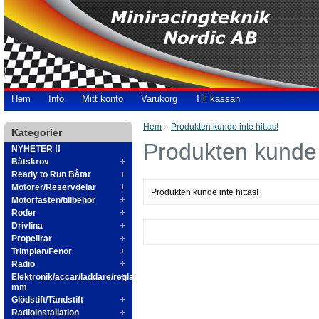
Hem
Info
Mitt konto
Varukorg
Till kassan
Hem
»
Produkten kunde inte hittas!
Kategorier
Produkten kunde i
NYHETER !!
Båtskrov
Ready to Run Båtar
Motorer/Reservdelar
Produkten kunde inte hittas!
Motorfästen/tillbehör
Roder
Drivlina
Propellrar
Trimplan/Fenor
Radio
Elektronik/accar/laddare/reglage
mm
Glödstift/Tändstift
Radioinstallation