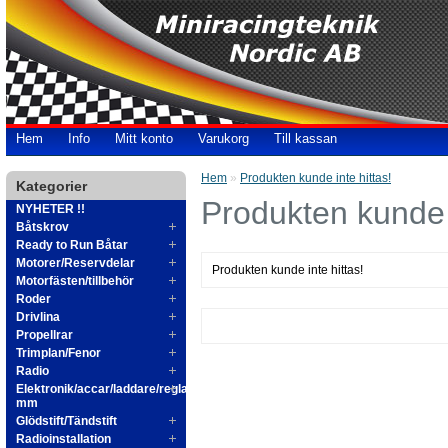
Hem
Info
Mitt konto
Varukorg
Till kassan
Hem
»
Produkten kunde inte hittas!
Kategorier
Produkten kunde i
NYHETER !!
Båtskrov
Ready to Run Båtar
Motorer/Reservdelar
Produkten kunde inte hittas!
Motorfästen/tillbehör
Roder
Drivlina
Propellrar
Trimplan/Fenor
Radio
Elektronik/accar/laddare/reglage
mm
Glödstift/Tändstift
Radioinstallation