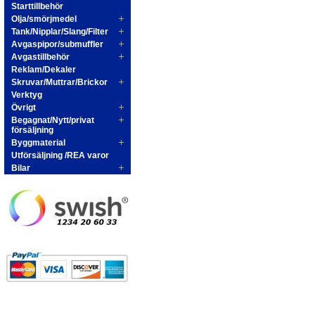
Starttillbehör
Olja/smörjmedel
Tank/Nipplar/Slang/Filter
Avgaspipor/submuffler
Avgastillbehör
Reklam/Dekaler
Skruvar/Muttrar/Brickor
Verktyg
Övrigt
Begagnat/Nytt/privat
försäljning
Byggmaterial
Utförsäljning /REA varor
Bilar