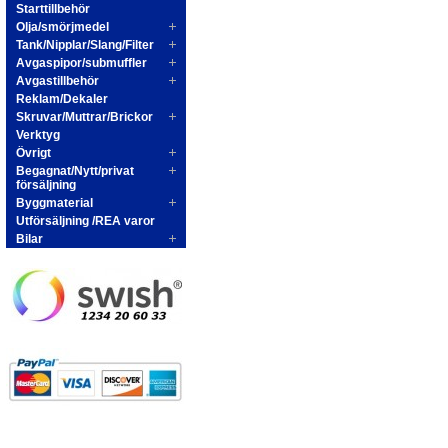
Starttillbehör
Olja/smörjmedel
Tank/Nipplar/Slang/Filter
Avgaspipor/submuffler
Avgastillbehör
Reklam/Dekaler
Skruvar/Muttrar/Brickor
Verktyg
Övrigt
Begagnat/Nytt/privat
försäljning
Byggmaterial
Utförsäljning /REA varor
Bilar