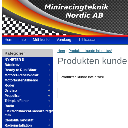
Hem
Info
Mitt konto
Varukorg
Till kassan
Hem
»
Produkten kunde inte hittas!
Kategorier
Produkten kunde i
NYHETER !!
Båtskrov
Ready to Run Båtar
Motorer/Reservdelar
Produkten kunde inte hittas!
Motorfästen/tillbehör
Roder
Drivlina
Propellrar
Trimplan/Fenor
Radio
Elektronik/accar/laddare/reglage
mm
Glödstift/Tändstift
Radioinstallation