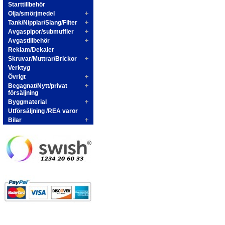
Starttillbehör
Olja/smörjmedel
Tank/Nipplar/Slang/Filter
Avgaspipor/submuffler
Avgastillbehör
Reklam/Dekaler
Skruvar/Muttrar/Brickor
Verktyg
Övrigt
Begagnat/Nytt/privat
försäljning
Byggmaterial
Utförsäljning /REA varor
Bilar