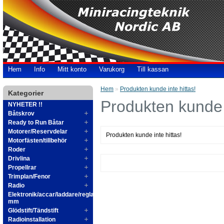
Hem
Info
Mitt konto
Varukorg
Till kassan
Hem
»
Produkten kunde inte hittas!
Kategorier
Produkten kunde i
NYHETER !!
Båtskrov
Ready to Run Båtar
Motorer/Reservdelar
Produkten kunde inte hittas!
Motorfästen/tillbehör
Roder
Drivlina
Propellrar
Trimplan/Fenor
Radio
Elektronik/accar/laddare/reglage
mm
Glödstift/Tändstift
Radioinstallation