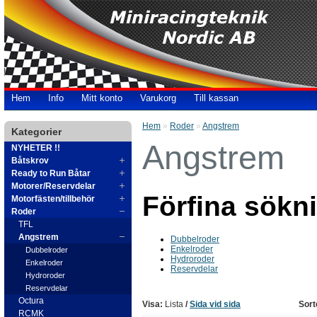
Hem
Info
Mitt konto
Varukorg
Till kassan
Hem
»
Roder
»
Angstrem
Kategorier
Angstrem
NYHETER !!
Båtskrov
Ready to Run Båtar
Motorer/Reservdelar
Förfina sökn
Motorfästen/tillbehör
Roder
TFL
Angstrem
Dubbelroder
Enkelroder
Dubbelroder
Hydroroder
Enkelroder
Reservdelar
Hydroroder
Reservdelar
Octura
Visa:
Lista
/
Sida vid sida
Sort
RCMK