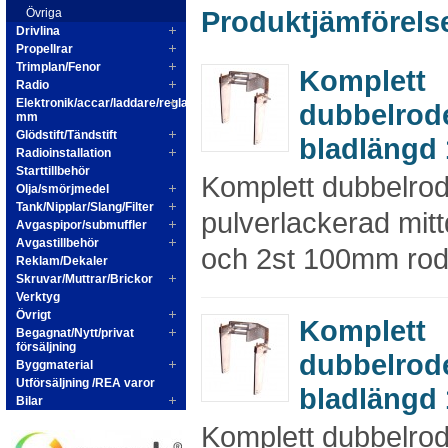
Produktjämförelse
Övriga
Drivlina
Propellrar
Trimplan/Fenor
Komplett
Radio
Elektronik/accar/laddare/reglage
dubbelrod
mm
Glödstift/Tändstift
bladlängd
Radioinstallation
Starttillbehör
Komplett dubbelro
Olja/smörjmedel
Tank/Nipplar/Slang/Filter
pulverlackerad mitt
Avgaspipor/submuffler
Avgastillbehör
och 2st 100mm rod
Reklam/Dekaler
Skruvar/Muttrar/Brickor
Verktyg
Övrigt
Komplett
Begagnat/Nytt/privat
försäljning
dubbelrod
Byggmaterial
Utförsäljning /REA varor
bladlängd
Bilar
Komplett dubbelro