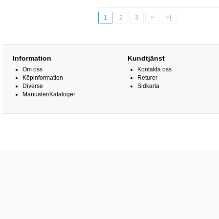
1
2
3
>
>|
Information
Kundtjänst
Om oss
Kontakta oss
Köpinformation
Returer
Diverse
Sidkarta
Manualer/Kataloger