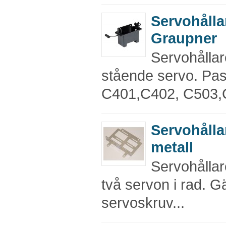
Servohålla
Graupner
Servohållare
stående servo. Pass
C401,C402, C503,
Servohållar
metall
Servohållare 
två servon i rad. 
servoskruv...