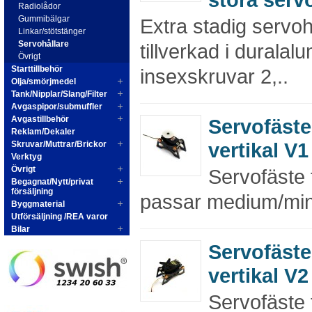
Radiolådor
Gummibälgar
Extra stadig servoh
Linkar/stötstänger
Servohållare
tillverkad i duralal
Övrigt
Starttillbehör
insexskruvar 2,..
Olja/smörjmedel
Tank/Nipplar/Slang/Filter
Avgaspipor/submuffler
Avgastillbehör
Servofäste
Reklam/Dekaler
vertikal V1
Skruvar/Muttrar/Brickor
Verktyg
Övrigt
Servofäste 
Begagnat/Nytt/privat
försäljning
passar medium/min
Byggmaterial
Utförsäljning /REA varor
Bilar
Servofäste
vertikal V2
Servofäste 