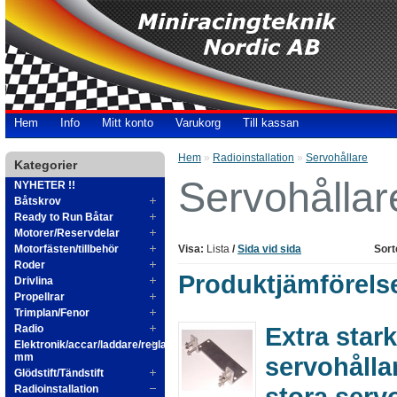
Hem
Info
Mitt konto
Varukorg
Till kassan
Hem
»
Radioinstallation
»
Servohållare
Kategorier
Servohållar
NYHETER !!
Båtskrov
Ready to Run Båtar
Motorer/Reservdelar
Motorfästen/tillbehör
Visa:
Lista
/
Sida vid sida
Sort
Roder
Produktjämförelse
Drivlina
Propellrar
Trimplan/Fenor
Extra stark
Radio
Elektronik/accar/laddare/reglage
mm
servohålla
Glödstift/Tändstift
stora serv
Radioinstallation