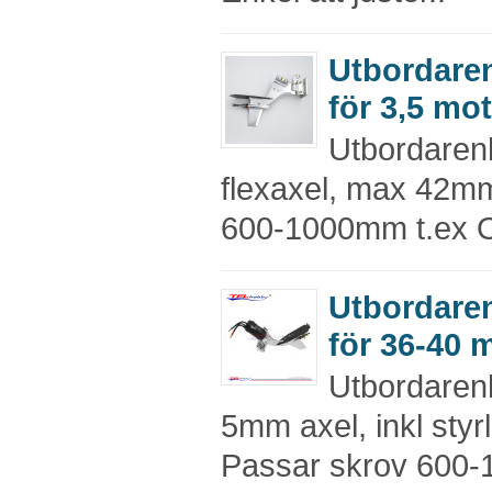
Utbordare
för 3,5 mo
Utbordaren
flexaxel, max 42mm
600-1000mm t.ex O
Utbordare
för 36-40 
Utbordaren
5mm axel, inkl styr
Passar skrov 600-1