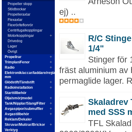
Arneson Out
Propeller stopp
ej) ..
Stödbockar
Propelleraxlar
Flexaxlar
Flexrör/teflonrör
Centrifugalkopplingar
R/C Stinge
Motorkopplingar
Drivedog
1/4"
Lager
Övrigt
Stinger för 
Propellrar
Trimplan/Fenor
fräst aluminium av h
Radio
Elektronik/accar/laddare/reglage
mm
permaglide lager. R
Glödstift/Tändstift
Radioinstallation
Starttillbehör
Olja/smörjmedel
Skaladrev
Tank/Nipplar/Slang/Filter
Avgaspipor/submuffler
med SSS 
Avgastillbehör
Reklam/Dekaler
TFL Skalad
Skruvar/Muttrar/Brickor
Verktyg