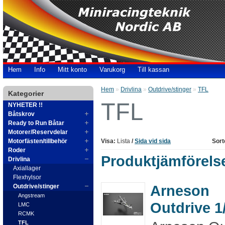
Hem
Info
Mitt konto
Varukorg
Till kassan
Hem
»
Drivlina
»
Outdrive/stinger
»
TFL
Kategorier
TFL
NYHETER !!
Båtskrov
Ready to Run Båtar
Motorer/Reservdelar
Motorfästen/tillbehör
Visa:
Lista
/
Sida vid sida
Sort
Roder
Produktjämförelse
Drivlina
Axiallager
Flexhylsor
Arneson
Outdrive/stinger
Angstream
Outdrive 1
LMC
RCMK
TFL