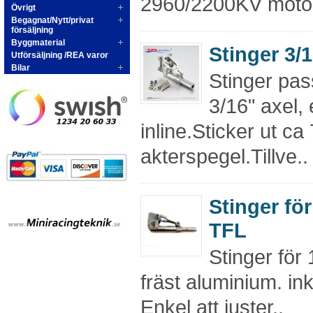
2960/2200KV motor 
Övrigt
Begagnat/Nytt/privat
försäljning
Byggmaterial
Stinger 3/
Utförsäljning /REA varor
Bilar
Stinger pas
3/16" axel, 
inline.Sticker ut c
akterspegel.Tillve..
Stinger för
TFL
Stinger för 
fräst aluminium. ink
Enkel att juster..