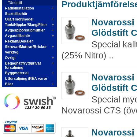
Produktjämförelse
Tändstift
Radioinstallation
Starttillbehör
Olja/smörjmedel
Novarossi
Tank/Nipplar/Slang/Filter
Glödstift 
Avgaspipor/submuffler
Avgastillbehör
Reklam/Dekaler
Special kal
Skruvar/Muttrar/Brickor
Verktyg
(25% Nitro) ..
Övrigt
Begagnat/Nytt/privat
försäljning
Byggmaterial
Novarossi
Utförsäljning /REA varor
Bilar
Glödstift 
Special myck
Novarossi C7S (öve
Novarossi