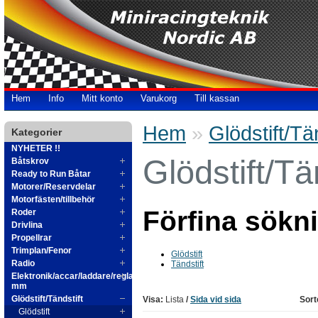
Hem
Info
Mitt konto
Varukorg
Till kassan
Hem
»
Glödstift/Tän
Kategorier
NYHETER !!
Glödstift/Tä
Båtskrov
Ready to Run Båtar
Motorer/Reservdelar
Motorfästen/tillbehör
Förfina sökn
Roder
Drivlina
Propellrar
Trimplan/Fenor
Glödstift
Radio
Tändstift
Elektronik/accar/laddare/reglage
mm
Glödstift/Tändstift
Visa:
Lista
/
Sida vid sida
Sort
Glödstift