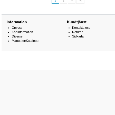
1
2
>
>|
Information
Kundtjänst
Om oss
Kontakta oss
Köpinformation
Returer
Diverse
Sidkarta
Manualer/Kataloger