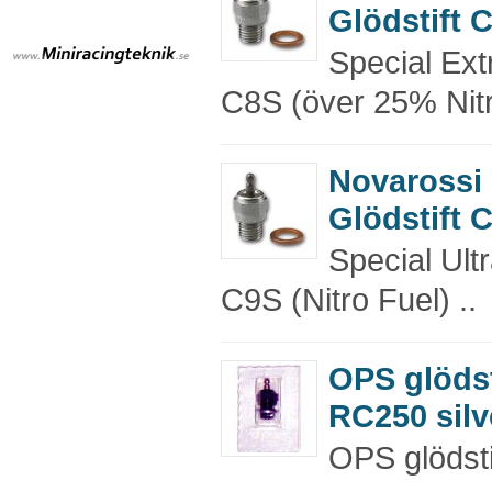
Glödstift 
Special Extr
C8S (över 25% Nitr
Novarossi
Glödstift 
Special Ultr
C9S (Nitro Fuel) ..
OPS glödst
RC250 silv
OPS glödsti