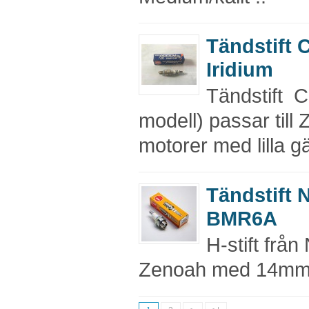
Tändstift 
Iridium
Tändstift C
modell) passar til
motorer med lilla gä
Tändstift
BMR6A
H-stift från
Zenoah med 14mm 