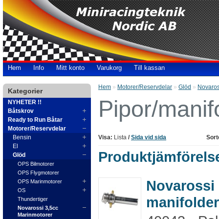
Hem
Info
Mitt konto
Varukorg
Till kassan
Hem
»
Motorer/Reservdelar
»
Glöd
»
Novaros
Kategorier
Pipor/manif
NYHETER !!
Båtskrov
Ready to Run Båtar
Motorer/Reservdelar
Bensin
Visa:
Lista
/
Sida vid sida
Sort
El
Produktjämförelse
Glöd
OPS Bilmotorer
OPS Flygmotorer
Novarossi
OPS Marinmotorer
OS
manifolder
Thundertiger
Novarossi 3,5cc
Marinmotorer