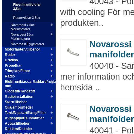
40043 - Pol
Pipor/manifoldrar
3,5cc
with cooling För me
Reservdelar 3,5cc
produkten..
Novarossi 7,5cc
Marinmotorer
Novarossi 15cc
Marinmotorer
Novarossi
Novarossi Flygmotorer
Motorfästen/tillbehör
manifolder
Roder
Drivlina
40040 - Sa
Propellrar
Trimplan/Fenor
mer information oc
Radio
Elektronik/accar/laddare/reglage
hemsida ..
mm
Glödstift/Tändstift
Radioinstallation
Starttillbehör
Novarossi
Olja/smörjmedel
Tank/Nipplar/Slang/Filter
manifolder
Avgaspipor/submuffler
Avgastillbehör
40041 - Pol
Reklam/Dekaler