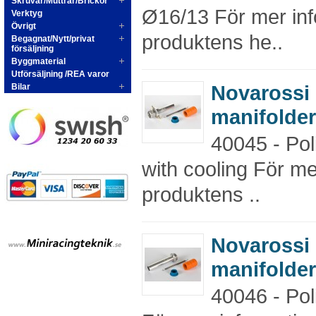
Skruvar/Muttrar/Brickor
Ø16/13 För mer inf
Verktyg
Övrigt
produktens he..
Begagnat/Nytt/privat
försäljning
Byggmaterial
Utförsäljning /REA varor
Novarossi
Bilar
manifolder
40045 - Pol
with cooling För me
produktens ..
Novarossi
manifolder
40046 - Pol