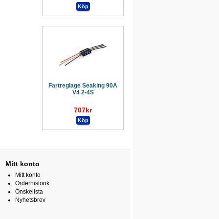
Fartreglage Seaking 90A
V4 2-4S
707kr
Mitt konto
Mitt konto
Orderhistorik
Önskelista
Nyhetsbrev