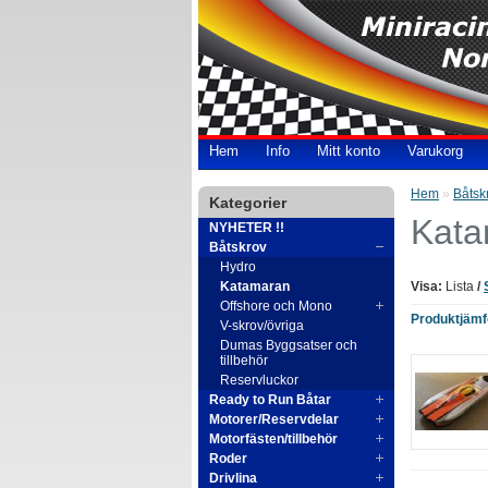
Hem
Info
Mitt konto
Varukorg
Hem
»
Båtsk
Kategorier
Kata
NYHETER !!
Båtskrov
Hydro
Katamaran
Visa:
Lista
/
Offshore och Mono
Produktjämfö
V-skrov/övriga
Dumas Byggsatser och
tillbehör
Reservluckor
Ready to Run Båtar
Motorer/Reservdelar
Motorfästen/tillbehör
Roder
Drivlina