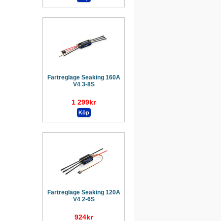
Fartreglage Seaking 160A
V4 3-8S
1 299kr
Fartreglage Seaking 120A
V4 2-6S
924kr