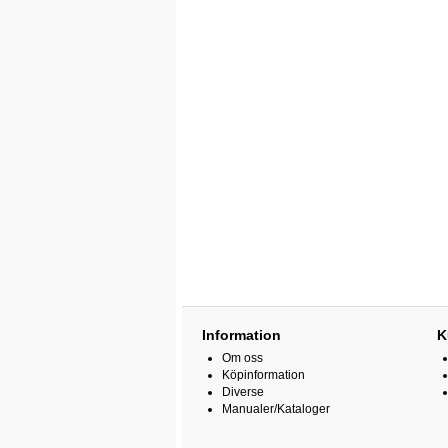
Information
K
Om oss
Köpinformation
Diverse
Manualer/Kataloger