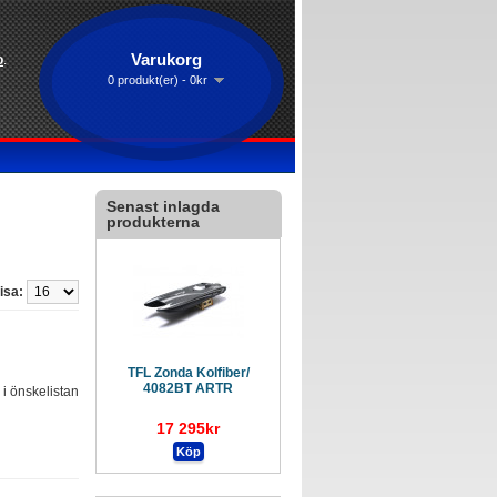
Varukorg
o
.
0 produkt(er) - 0kr
Senast inlagda
produkterna
isa:
TFL Zonda Kolfiber/
4082BT ARTR
l i önskelistan
17 295kr