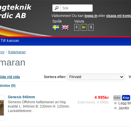
Välkommen! Du kan
logga in
eller
skapa ett kont
Språk
Valuta
€
kr
$
Till kassan
rov
»
Katamaran
maran
Sida vid sida
Sortera efter:
V
relse (0)
Genesis 940mm
4 995kr
Genesis Offshore kattamaran av hög
Exkl moms: 3 996kr
Lägg til
kvalité L: 940mm B: 230mm H: 120mm.
Jämför
Lackat/dekorer..