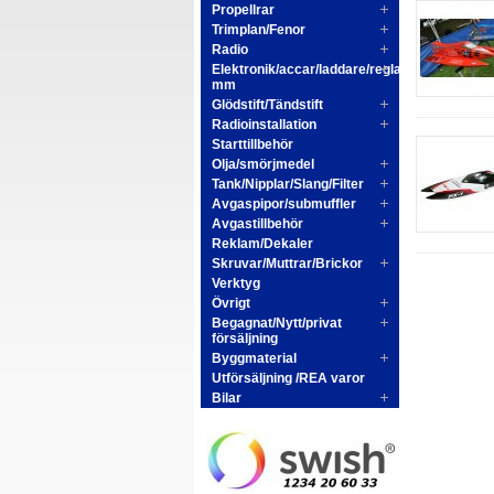
Propellrar
Trimplan/Fenor
Radio
Elektronik/accar/laddare/reglage
mm
Glödstift/Tändstift
Radioinstallation
Starttillbehör
Olja/smörjmedel
Tank/Nipplar/Slang/Filter
Avgaspipor/submuffler
Avgastillbehör
Reklam/Dekaler
Skruvar/Muttrar/Brickor
Verktyg
Övrigt
Begagnat/Nytt/privat
försäljning
Byggmaterial
Utförsäljning /REA varor
Bilar