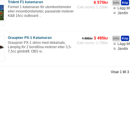
Trident F1 katamaran
6 570kr
Formel 1 katamaran för utombordsmotor
Exkl moms: 5 256kr
Lägg til
eller innombordsmotor, passande motorer
Jämför
K&B 16cc outboard ..
Graupner PX-1 Katamaran
3 495kr
4 995kr
Graupner PX-1 skrov med dekalsats,
Exkl moms: 2 796kr
Lägg til
Lämplig för 2 borstlösa motorer eller 3,5-
Jämför
7,5cc glödstift. OBS vi..
Visar 1 till 