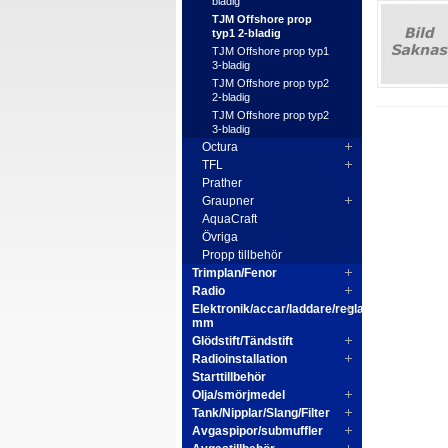
bladig
TJM Offshore prop
typ1 2-bladig
TJM Offshore prop typ1
3-bladig
TJM Offshore prop typ2
2-bladig
TJM Offshore prop typ2
3-bladig
Octura
TFL
Prather
Graupner
AquaCraft
Övriga
Propp tillbehör
Trimplan/Fenor
Radio
Elektronik/accar/laddare/reglage
mm
Glödstift/Tändstift
Radioinstallation
Starttillbehör
Olja/smörjmedel
Tank/Nipplar/Slang/Filter
Avgaspipor/submuffler