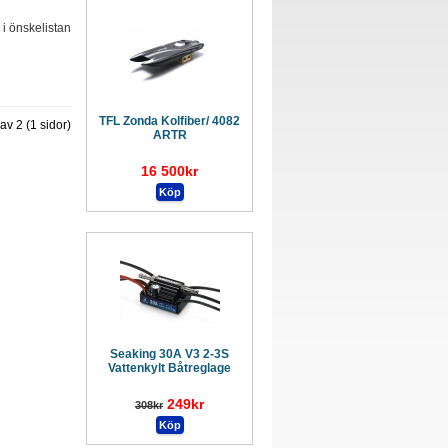
l i önskelistan
TFL Zonda Kolfiber/ 4082
2 av 2 (1 sidor)
ARTR
16 500kr
Seaking 30A V3 2-3S
Vattenkylt Båtreglage
249kr
308kr