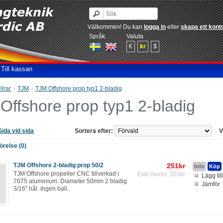
Välkommen! Du kan
logga in
eller
skapa ett kont
Språk
Valuta
€
kr
$
Till kassan
llrar
»
TJM
»
TJM Offshore prop typ1 2-bladig
Offshore prop typ1 2-bladig
Sida vid sida
Sortera efter:
V
relse (0)
TJM Offshore 2-bladig prop 50/2
251kr
TJM Offshore propeller CNC tillverkad i
Exkl moms: 201kr
Lägg til
7075 aluminium. Diameter 50mm 2 bladig
Jämför
3/16" hål. Ingen ball..