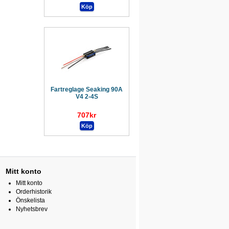
Fartreglage Seaking 90A
V4 2-4S
707kr
Mitt konto
Mitt konto
Orderhistorik
Önskelista
Nyhetsbrev