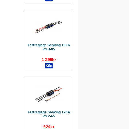
Fartreglage Seaking 160A
V4 3-8S
1 299kr
Fartreglage Seaking 120A
V4 2-6S
924kr