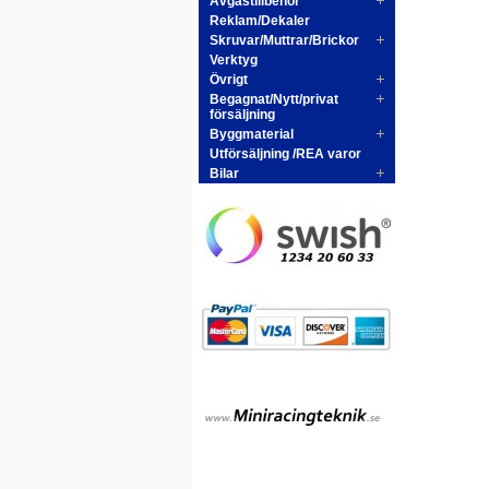
Avgastillbehör
Reklam/Dekaler
Skruvar/Muttrar/Brickor
Verktyg
Övrigt
Begagnat/Nytt/privat
försäljning
Byggmaterial
Utförsäljning /REA varor
Bilar