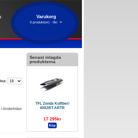
Varukorg
o
.
0 produkt(er) - 0kr
Senast inlagda
produkterna
isa:
TFL Zonda Kolfiber/
4082BT ARTR
l i önskelistan
17 295kr