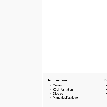
Information
K
Om oss
Köpinformation
Diverse
Manualer/Kataloger