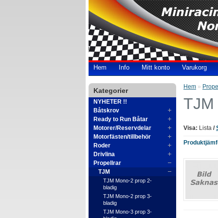
Hem
Info
Mitt konto
Varukorg
Hem
»
Prope
Kategorier
TJM 
NYHETER !!
Båtskrov
Ready to Run Båtar
Motorer/Reservdelar
Visa:
Lista
/
Motorfästen/tillbehör
Produktjämfö
Roder
Drivlina
Propellrar
TJM
TJM Mono-2 prop 2-
bladig
TJM Mono-2 prop 3-
bladig
TJM Mono-3 prop 3-