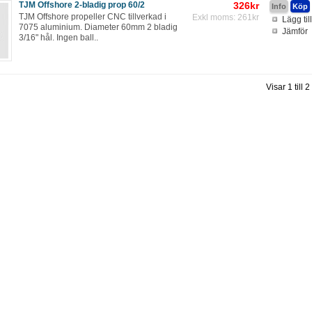
TJM Offshore 2-bladig prop 60/2
326kr
TJM Offshore propeller CNC tillverkad i
Exkl moms: 261kr
Lägg til
7075 aluminium. Diameter 60mm 2 bladig
Jämför
3/16" hål. Ingen ball..
Visar 1 till 