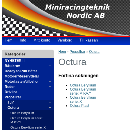
Hem
Info
Mitt konto
Varukorg
Till kassan
Hem
»
Propellrar
»
Octura
Kategorier
Octura
NYHETER !!
Båtskrov
Ready to Run Båtar
Förfina sökningen
Motorer/Reservdelar
Motorfästen/tillbehör
Octura Beryllium
Roder
Octura Beryllium
Drivlina
serie: M.P.V.Y
Propellrar
Octura Beryllium
serie: X
TJM
Octura Plast
Octura
Octura Beryllium
Octura Beryllium serie:
M.P.V.Y
Octura Beryllium serie: X