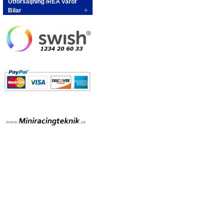
Utförsäljning /REA varor
Bilar