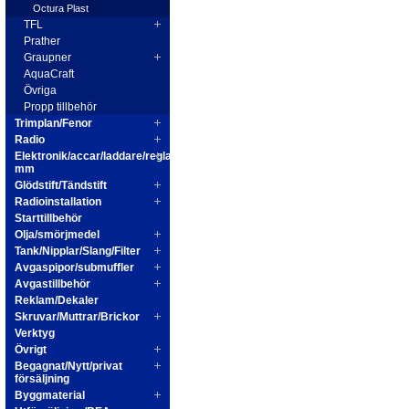
Octura Plast
TFL
Prather
Graupner
AquaCraft
Övriga
Propp tillbehör
Trimplan/Fenor
Radio
Elektronik/accar/laddare/reglage
mm
Glödstift/Tändstift
Radioinstallation
Starttillbehör
Olja/smörjmedel
Tank/Nipplar/Slang/Filter
Avgaspipor/submuffler
Avgastillbehör
Reklam/Dekaler
Skruvar/Muttrar/Brickor
Verktyg
Övrigt
Begagnat/Nytt/privat
försäljning
Byggmaterial