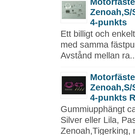
Motorfäste
Zenoah,S/
4-punkts
Ett billigt och enke
med samma fästpu
Avstånd mellan ra..
Motorfäste
Zenoah,S/
4-punkts
Gummiupphängt ca 
Silver eller Lila, 
Zenoah,Tigerking, m