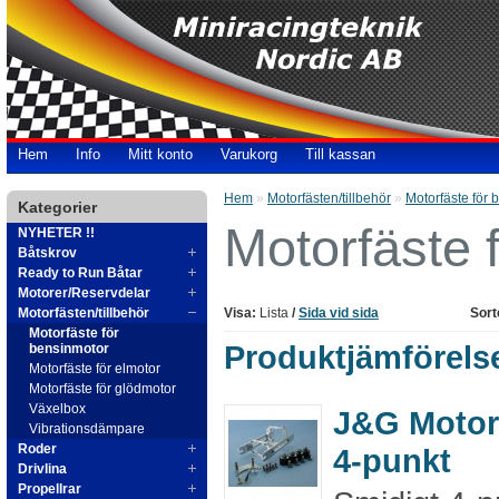
Hem
Info
Mitt konto
Varukorg
Till kassan
Hem
»
Motorfästen/tillbehör
»
Motorfäste för 
Kategorier
Motorfäste 
NYHETER !!
Båtskrov
Ready to Run Båtar
Motorer/Reservdelar
Motorfästen/tillbehör
Visa:
Lista
/
Sida vid sida
Sort
Motorfäste för
Produktjämförelse
bensinmotor
Motorfäste för elmotor
Motorfäste för glödmotor
Växelbox
J&G Motor
Vibrationsdämpare
Roder
4-punkt
Drivlina
Propellrar