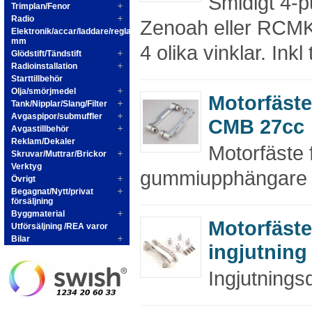
Smidigt 4-p
Trimplan/Fenor
Radio
Zenoah eller RCMK 
Elektronik/accar/laddare/reglage
mm
4 olika vinklar. Inkl t
Glödstift/Tändstift
Radioinstallation
Starttillbehör
Olja/smörjmedel
Motorfäste
Tank/Nipplar/Slang/Filter
Avgaspipor/submuffler
CMB 27cc
Avgastillbehör
Reklam/Dekaler
Motorfäste 
Skruvar/Muttrar/Brickor
Verktyg
gummiupphängare o
Övrigt
Begagnat/Nytt/privat
försäljning
Byggmaterial
Motorfäste
Utförsäljning /REA varor
Bilar
ingjutning
Ingjutningsde