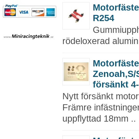
Motorfäste
R254
Gummiupphä
rödeloxerad alumini
Motorfäste
Zenoah,S/
försänkt 
Nytt försänkt motor
Främre infästning
uppflyttad 18mm ..